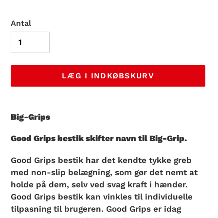
Antal
LÆG I INDKØBSKURV
Lægger
produkt
Big-Grips
i
din
Good Grips bestik skifter navn til Big-Grip.
indkøbskurv
Good Grips bestik har det kendte tykke greb
med non-slip belægning, som gør det nemt at
holde på dem, selv ved svag kraft i hænder.
Good Grips bestik kan vinkles til individuelle
tilpasning til brugeren. Good Grips er idag