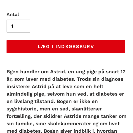
Antal
LÆG I INDKØBSKURV
Lægger
produkt
Bgen handler om Astrid, en ung pige på snart 12
i
år, som lever med diabetes. Trods sin diagnose
din
insisterer Astrid på at leve som en helt
indkøbskurv
almindelig pige, selvom hun ved, at diabetes er
en livslang tilstand. Bogen er ikke en
sygehistorie, men en sød, skønlitterær
fortælling, der skildrer Astrids mange tanker om
sin familie, sine skolekammerater og om livet
med diabetes. Bogen giver indblik i, hvordan