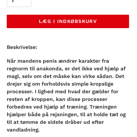
LÆG I INDKØBSKURV
Lægger
produkt
Beskrivelse:
i
din
Når mandens penis ændrer karakter fra
indkøbskurv
regnorm til anakonda, er det ikke ved hjælp af
magi, selv om det måske kan virke sådan. Det
drejer sig om forholdsvis simple kropslige
processer. I lighed med hvad der gælder for
resten af kroppen, kan disse processer
forbedres ved hjælp af træning. Træningen
hjælper både på rejsningen, til at holde tæt og
til at tømme de sidste dråber ud efter
vandladning.