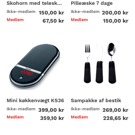
Skohorn med teleskopstang
Pilleæske 7 dage
i
Ikke-medlem
Ikke-medlem
150,00 kr
200,00 kr
o
Medlem
Medlem
67,50 kr
150,00 kr
n
Mini
Sampakke
:
køkkenvægt
af
KS36
bestik
A
l
t
t
Mini køkkenvægt KS36
Sampakke af bestik
Ikke-medlem
Ikke-medlem
399,00 kr
269,00 kr
i
Medlem
Medlem
359,10 kr
228,65 kr
l