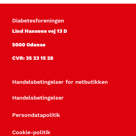
e
t
Diabetesforeningen
l
Lind Hansens vej 13 D
e
5000 Odense
t
CVR: 35 23 15 28
t
Handelsbetingelser for netbutikken
e
r
Handelsbetingelser
e
Persondatapolitik
l
Cookie-politik