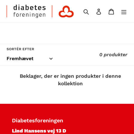
Gå
Søg
Log ind
Indkøb
til
indhold
K
SORTÉR EFTER
0 produkter
o
l
Beklager, der er ingen produkter i denne
kollektion
l
e
k
Diabetesforeningen
t
Lind Hansens vej 13 D