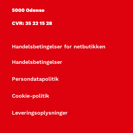
i
5000 Odense
o
CVR: 35 23 15 28
n
:
Handelsbetingelser for netbutikken
E
Handelsbetingelser
A
Persondatapolitik
S
Cookie-politik
I
S
Leveringsoplysninger