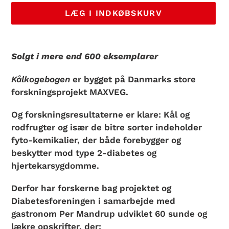
LÆG I INDKØBSKURV
Lægger
produkt
Solgt i mere end 600 eksemplarer
i
din
Kålkogebogen
er bygget på Danmarks store
indkøbskurv
forskningsprojekt MAXVEG.
Og forskningsresultaterne er klare: Kål og
rodfrugter og især de bitre sorter indeholder
fyto-kemikalier, der både forebygger og
beskytter mod type 2-diabetes og
hjertekarsygdomme.
Derfor har forskerne bag projektet og
Diabetesforeningen i samarbejde med
gastronom Per Mandrup udviklet 60 sunde og
lækre opskrifter, der: