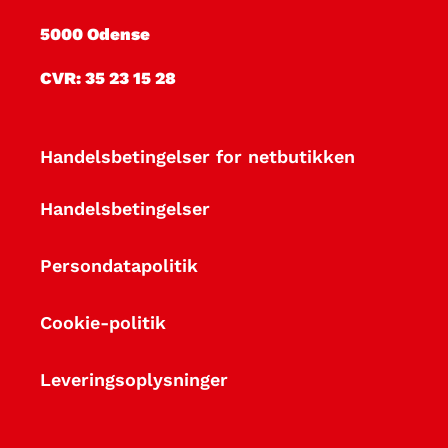
i
5000 Odense
o
CVR: 35 23 15 28
n
:
Handelsbetingelser for netbutikken
M
Handelsbetingelser
a
Persondatapolitik
n
Cookie-politik
u
e
Leveringsoplysninger
l