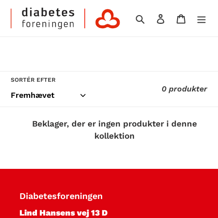
Gå
Søg
Log ind
Indkøb
til
indhold
K
SORTÉR EFTER
0 produkter
o
l
Beklager, der er ingen produkter i denne
kollektion
l
e
k
Diabetesforeningen
t
Lind Hansens vej 13 D