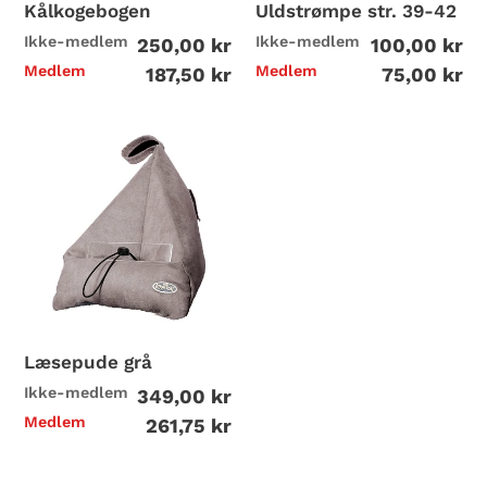
Kålkogebogen
Uldstrømpe str. 39-42
i
Ikke-medlem
Ikke-medlem
250,00 kr
100,00 kr
o
Medlem
Medlem
187,50 kr
75,00 kr
n
Læsepude
:
grå
N
e
t
b
Læsepude grå
Ikke-medlem
349,00 kr
u
Medlem
261,75 kr
t