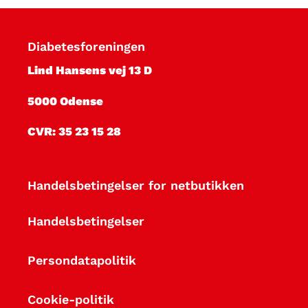
i
k
Diabetesforeningen
n
Lind Hansens vej 13 D
y
5000 Odense
h
CVR: 35 23 15 28
e
Handelsbetingelser for netbutikken
d
s
Handelsbetingelser
b
Persondatapolitik
r
Cookie-politik