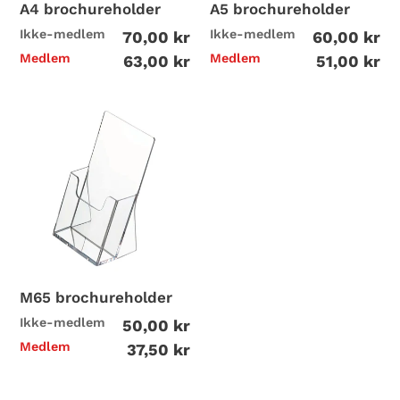
A4 brochureholder
A5 brochureholder
i
Ikke-medlem
Ikke-medlem
70,00 kr
60,00 kr
o
Medlem
Medlem
63,00 kr
51,00 kr
n
M65
:
brochureholder
P
o
p
u
M65 brochureholder
Ikke-medlem
50,00 kr
l
Medlem
37,50 kr
æ