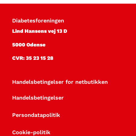
r
e
Diabetesforeningen
p
Lind Hansens vej 13 D
a
5000 Odense
p
CVR: 35 23 15 28
i
Handelsbetingelser for netbutikken
r
v
Handelsbetingelser
a
Persondatapolitik
r
Cookie-politik