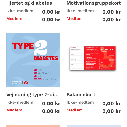
Hjertet og diabetes
Motivationsgruppekort
i
Ikke-medlem
Ikke-medlem
0,00 kr
0,00 kr
o
Medlem
Medlem
0,00 kr
0,00 kr
n
Vejledning
Balancekort
:
type
2-
P
diabetes
o
p
u
Vejledning type 2-diabetes
Balancekort
Ikke-medlem
Ikke-medlem
0,00 kr
0,00 kr
l
Medlem
Medlem
0,00 kr
0,00 kr
æ