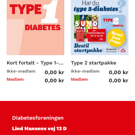
Kort
Type
r
fortalt
2
e
-
startpakke
Type
v
1-
e
diabetes
j
Kort fortalt - Type 1-diabetes
Type 2 startpakke
l
Ikke-medlem
Ikke-medlem
0,00 kr
0,00 kr
Medlem
Medlem
0,00 kr
0,00 kr
e
d
n
Diabetesforeningen
i
Lind Hansens vej 13 D