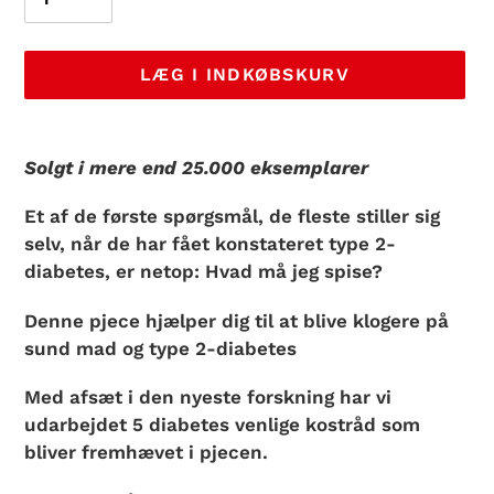
LÆG I INDKØBSKURV
Lægger
produkt
Solgt i mere end 25.000 eksemplarer
i
din
Et af de første spørgsmål, de fleste stiller sig
indkøbskurv
selv, når de har fået konstateret type 2-
diabetes, er netop: Hvad må jeg spise?
Denne pjece hjælper dig til at blive klogere på
sund mad og type 2-diabetes
Med afsæt i den nyeste forskning har vi
udarbejdet 5 diabetes venlige kostråd som
bliver fremhævet i pjecen.