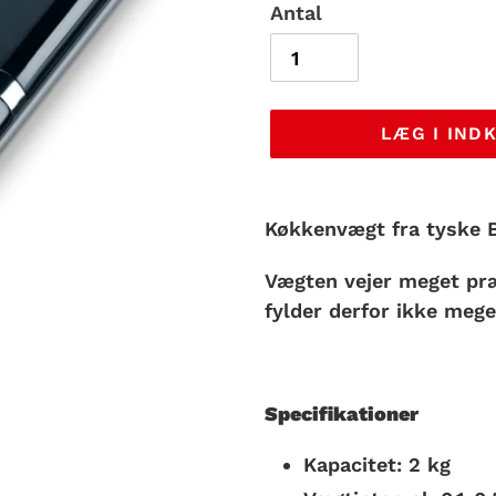
Antal
LÆG I IND
Lægger
produkt
Køkkenvægt fra tyske B
i
Vægten vejer meget præ
din
fylder derfor ikke meg
indkøbskurv
Specifikationer
Kapacitet: 2 kg