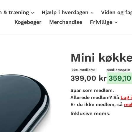
n & træning
Hjælp i hverdagen
Viden og fa
Kogebøger
Merchandise
Frivillige
Mini køkk
Ikke-medlem:
Medlemspris:
399,00 kr
359,10
Spar
som medlem.
Allerede medlem? Så
Log 
Er du ikke medlem, så
mel
Inklusive moms.