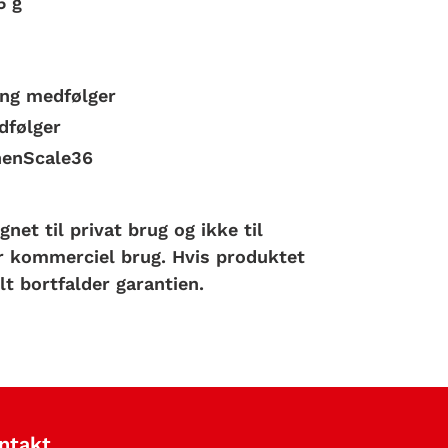
5 g
ng medfølger
dfølger
henScale36
net til privat brug og ikke til
r kommerciel brug. Hvis produktet
t bortfalder garantien.
ntakt