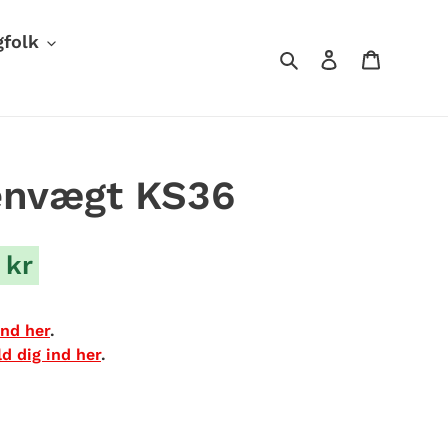
gfolk
Søg
Log ind
Indkøb
envægt KS36
 kr
ind her
.
d dig ind her
.