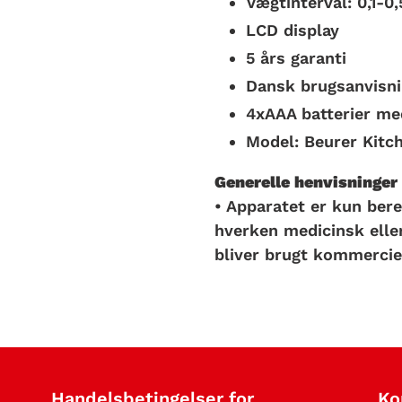
Vægtinterval: 0,1-0,
LCD display
5 års garanti
Dansk brugsanvisni
4xAAA batterier me
Model: Beurer Kitc
Generelle henvisninger
• Apparatet er kun bereg
hverken medicinsk elle
bliver brugt kommerciel
Handelsbetingelser for
Ko