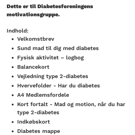
produkt
Dette er til Diabetesforeningens
i
motivationsgruppe.
din
indkøbskurv
Indhold:
Velkomstbrev
Sund mad til dig med diabetes
Fysisk aktivitet – logbog
Balancekort
Vejledning type 2-diabetes
Hvervefolder - Har du diabetes
A4 Medlemsfordele
Kort fortalt - Mad og motion, når du har
type 2-diabetes
Indkøbskort
Diabetes mappe