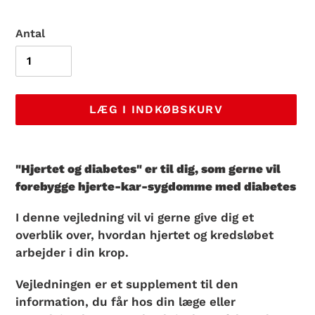
Antal
LÆG I INDKØBSKURV
Lægger
produkt
"Hjertet og diabetes" er til dig, som gerne vil
i
forebygge hjerte-kar-sygdomme med diabetes
din
indkøbskurv
I denne vejledning vil vi gerne give dig et
overblik over, hvordan hjertet og kredsløbet
arbejder i din krop.
Vejledningen er et supplement til den
information, du får hos din læge eller