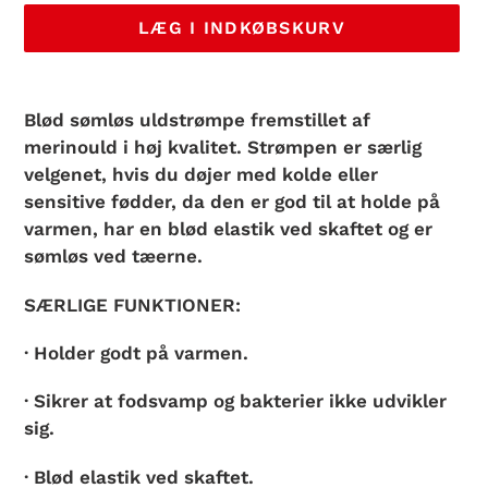
LÆG I INDKØBSKURV
Lægger
produkt
Blød sømløs uldstrømpe fremstillet af
i
merinould i høj kvalitet. Strømpen er særlig
din
velgenet, hvis du døjer med kolde eller
indkøbskurv
sensitive fødder, da den er god til at holde på
varmen, har en blød elastik ved skaftet og er
sømløs ved tæerne.
SÆRLIGE FUNKTIONER:
· Holder godt på varmen.
· Sikrer at fodsvamp og bakterier ikke udvikler
sig.
· Blød elastik ved skaftet.